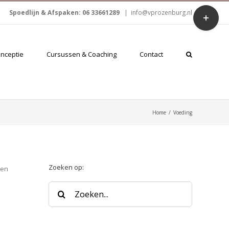
Toggle
Spoedlijn & Afspaken: 06 33661289
|
info@vprozenburg.nl
Sliding
Bar
Area
onceptie
Cursussen & Coaching
Contact
Home
/
Voeding
Zoeken op:
 en
Zoeken
naar: