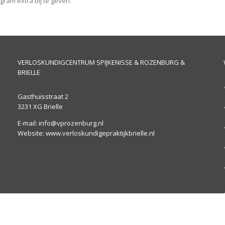
gram extra bij te geven.
VERLOSKUNDIGCENTRUM SPIJKENISSE & ROZENBURG &
BRIELLE
Gasthuisstraat 2
3231 XG Brielle
E-mail: info@vprozenburg.nl
Website: www.verloskundigepraktijkbrielle.nl