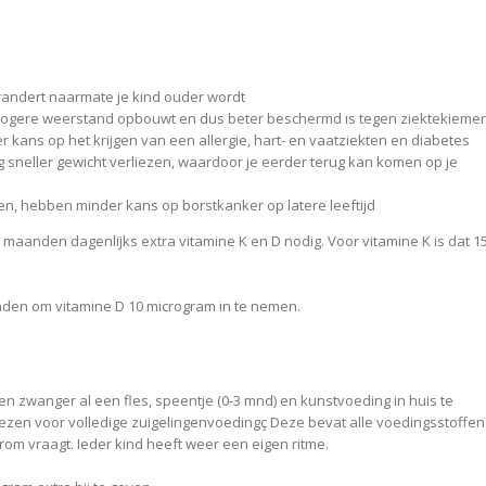
randert naarmate je kind ouder wordt
 hogere weerstand opbouwt en dus beter beschermd ıs tegen ziektekieme
 kans op het krijgen van een allergie, hart- en vaatziekten en diabetes
ng sneller gewicht verliezen, waardoor je eerder terug kan komen op je
, hebben minder kans op borstkanker op latere leeftijd
aanden dagenlijks extra vitamine K en D nodig. Voor vitamine K is dat 1
den om vitamine D 10 microgram in te nemen.
en zwanger al een fles, speentje (0-3 mnd) en kunstvoeding in huis te
kiezen voor volledige zuigelingenvoedingç Deze bevat alle voedingsstoffen
rom vraagt. Ieder kind heeft weer een eigen ritme.