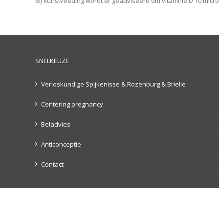
Bij kunstvoeding wordt er geadviseerd om vitamine D 10 micro
SNELKEUZE
Verloskundige Spijkenisse & Rozenburg & Brielle
Centering pregnancy
Beladvies
Anticonceptie
Contact